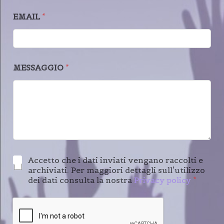
EMAIL
*
MESSAGGIO
*
Accetto che i dati inviati vengano raccolti e
archiviati. Per maggiori dettagli sull'utilizzo
dei dati consulta la nostra
Privacy policy
*