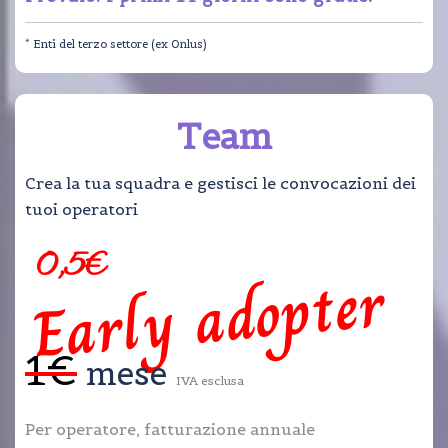
* Enti del terzo settore (ex Onlus)
Team
Crea la tua squadra e gestisci le convocazioni dei
tuoi operatori
0,5€
Early adopter
1€
mese
IVA esclusa
Per operatore, fatturazione annuale