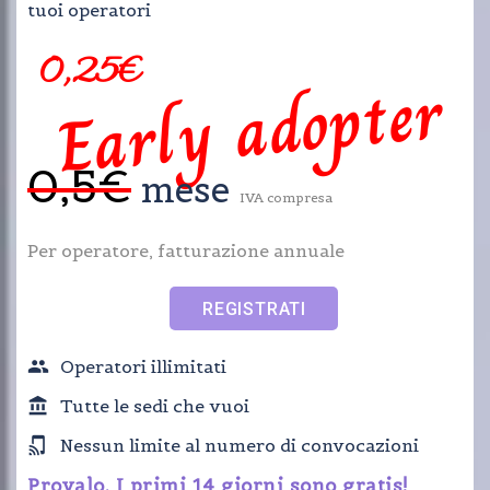
tuoi operatori
0,25€
Early adopter
0,5€
mese
IVA compresa
Per operatore, fatturazione annuale
REGISTRATI
Operatori illimitati
Tutte le sedi che vuoi
Nessun limite al numero di convocazioni
Provalo. I primi 14 giorni sono gratis!